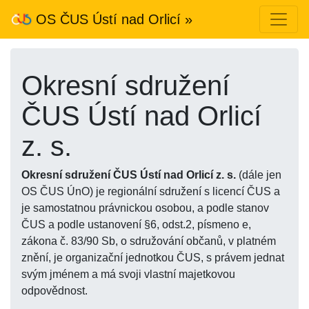
OS ČUS Ústí nad Orlicí »
Okresní sdružení
ČUS Ústí nad Orlicí
z. s.
Okresní sdružení ČUS Ústí nad Orlicí z. s.
(dále jen
OS ČUS ÚnO) je regionální sdružení s licencí ČUS a
je samostatnou právnickou osobou, a podle stanov
ČUS a podle ustanovení §6, odst.2, písmeno e,
zákona č. 83/90 Sb, o sdružování občanů, v platném
znění, je organizační jednotkou ČUS, s právem jednat
svým jménem a má svoji vlastní majetkovou
odpovědnost.