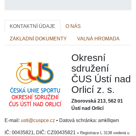
KONTAKTNÍ ÚDAJE
O NÁS
ZÁKLADNÍ DOKUMENTY
VALNÁ HROMADA
Okresní
sdružení
ČUS Ústí nad
Orlicí z. s.
Zborovská 213, 562 01
Ústí nad Orlicí
E-mail:
usti@cuspce.cz
• Datová schránka: amk8qwn
IČ: 00435821, DIČ: CZ00435821
» Registrace L 3138 vedená u