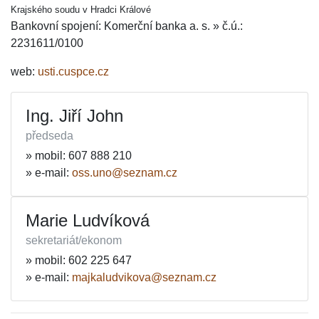
Krajského soudu v Hradci Králové
Bankovní spojení: Komerční banka a. s. » č.ú.:
2231611/0100
web:
usti.cuspce.cz
Ing. Jiří John
předseda
» mobil: 607 888 210
» e-mail:
oss.uno@seznam.cz
Marie Ludvíková
sekretariát/ekonom
» mobil: 602 225 647
» e-mail:
majkaludvikova@seznam.cz