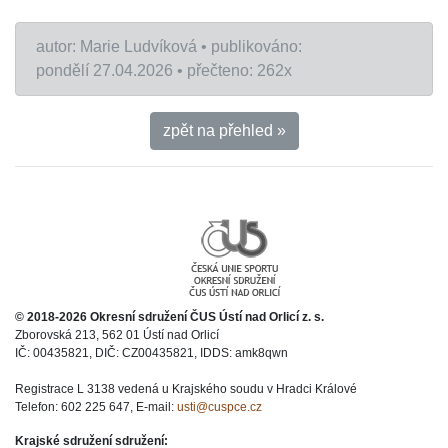
autor: Marie Ludvíková • publikováno:
pondělí 27.04.2026 • přečteno: 262x
zpět na přehled »
© 2018-2026 Okresní sdružení ČUS Ústí nad Orlicí z. s.
Zborovská 213, 562 01 Ústí nad Orlicí
IČ: 00435821, DIČ: CZ00435821, IDDS: amk8qwn
Registrace L 3138 vedená u Krajského soudu v Hradci Králové
Telefon: 602 225 647, E-mail:
usti@cuspce.cz
Krajské sdružení sdružení: