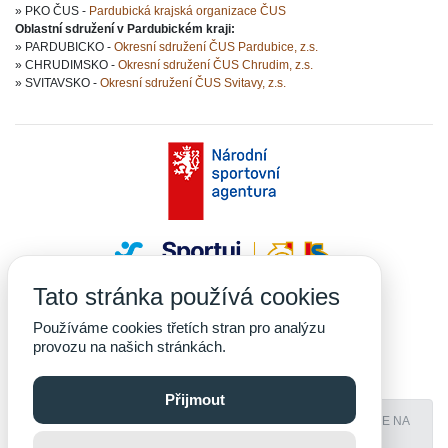
» PKO ČUS -
Pardubická krajská organizace ČUS
Oblastní sdružení v Pardubickém kraji:
» PARDUBICKO -
Okresní sdružení ČUS Pardubice, z.s.
» CHRUDIMSKO -
Okresní sdružení ČUS Chrudim, z.s.
» SVITAVSKO -
Okresní sdružení ČUS Svitavy, z.s.
Tato stránka používá cookies
Používáme cookies třetích stran pro analýzu
provozu na našich stránkách.
Přijmout
PROVOZOVÁNO NA SYSTÉMU
YOKOADMIN
- ADMINISTRACE NA
MÍRU • CODE & DESIGN
YOKOSOFT COMPANY S.R.O.